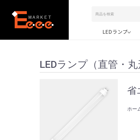
LEDランプ
LEDランプ（直管・丸
省
ホー