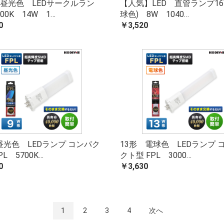
 昼光色 LEDサークルラン
【人気】LED 直管ランプ16
00K 14W 1…
球色) 8W 1040…
0
￥3,520
昼光色 LEDランプ コンパク
13形 電球色 LEDランプ 
PL 5700K…
クト型 FPL 3000…
0
￥3,630
1
2
3
4
次へ