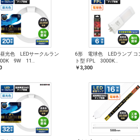
 昼光色 LEDサークルラン
6形 電球色 LEDランプ 
00K 9W 11…
ト型 FPL 3000K…
0
￥3,300
お買い物を続ける
カートへ進む