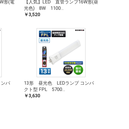
W形(電
【人気】LED 直管ランプ16W形(昼
光色) 8W 1100…
￥3,520
コンパ
13形 昼光色 LEDランプ コンパ
クト型 FPL 5700…
￥3,630