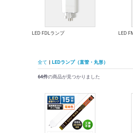
LED FDLランプ
LED 
全て
|
LEDランプ（直管・丸形）
64件
の商品が見つかりました