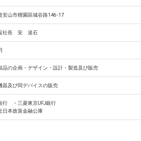
安山市檀園區城谷路146-17
役社長 安 浚石
円
製品の企画・デザイン・設計・製造及び販売
機器及び同デバイスの販売
銀行 ・三菱東京UFJ銀行
社日本政策金融公庫