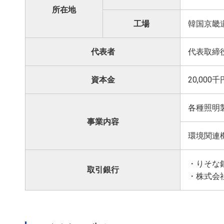
所在地
工場
韓国京畿道
代表者
代表取締
資本金
20,000千
各種照明
事業内容
環境関連
・りそな
取引銀行
・株式会