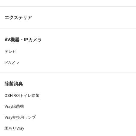
エクステリア
AV機器・IPカメラ
テレビ
IPカメラ
除菌消臭
OSHIROIトイレ除菌
Vray除菌機
Vray交換用ランプ
訳ありVray