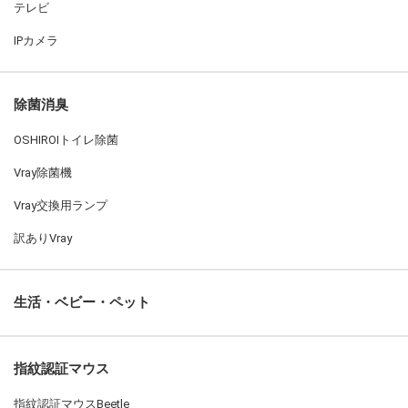
テレビ
IPカメラ
除菌消臭
OSHIROIトイレ除菌
Vray除菌機
Vray交換用ランプ
訳ありVray
生活・ベビー・ペット
指紋認証マウス
指紋認証マウスBeetle