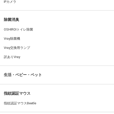
IPカメラ
除菌消臭
OSHIROIトイレ除菌
Vray除菌機
Vray交換用ランプ
訳ありVray
生活・ベビー・ペット
指紋認証マウス
指紋認証マウスBeetle